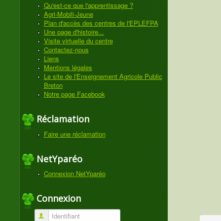
Qu'est-ce que l'apprentissage ?
Agri-Mobili-Jeune
Plan d'accès des centres de l'EPLEFPA
Une page d'histoire...
Visite virtuelle du centre
Contactez-nous
Liens
Mentions légales
Le site de l'Enseignement Agricole Public
Breton
Notre page Facebook
Réclamation
Faire une réclamation
NetYparéo
Connexion NetYparéo
Connexion
Identifiant