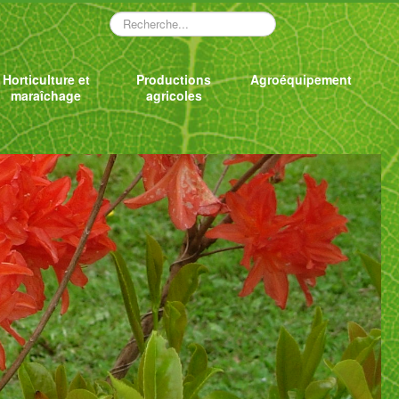
Rechercher
Horticulture et
Productions
Agroéquipement
maraîchage
agricoles