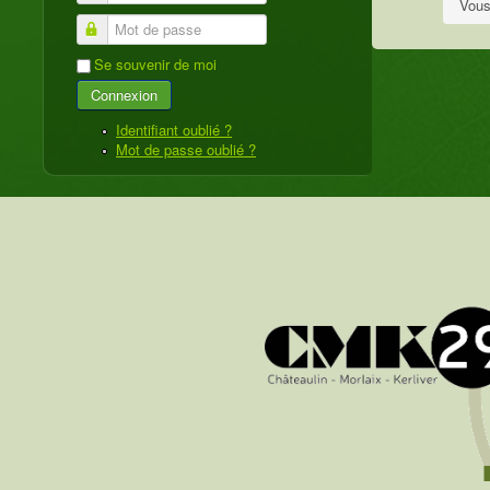
Vous
Mot de passe
Se souvenir de moi
Connexion
Identifiant oublié ?
Mot de passe oublié ?