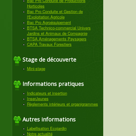
Bac Pro Conduite de Productions
Horticoles
Bac Pro Conduite et Gestion de
l'Exploitation Agricole
Bac Pro Agroéquipement
BTSA Technico-commercial Univers
Jardins et Animaux de Compagnie
BTSA Aménagements Paysagers
CAPA Travaux Forestiers
Stage de découverte
Mini-stage
Informations pratiques
Indicateurs et insertion
InserJeunes
Règlements intérieurs et organigrammes
Autres informations
Labellisation Ecojardin
Notre actualité