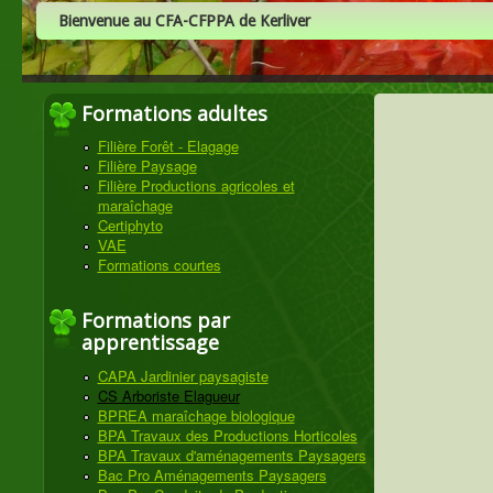
Bienvenue au CFA-CFPPA de Kerliver
Formations adultes
Filière Forêt - Elagage
Filière Paysage
Filière Productions agricoles et
maraîchage
Certiphyto
VAE
Formations courtes
Formations par
apprentissage
CAPA Jardinier paysagiste
CS Arboriste Elagueur
BPREA maraîchage biologique
BPA Travaux des Productions Horticoles
BPA Travaux d'aménagements Paysagers
Bac Pro Aménagements Paysagers