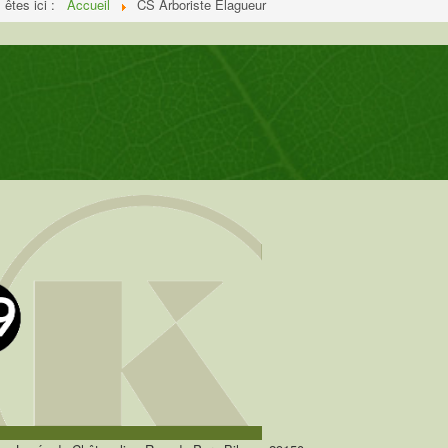
 êtes ici :
Accueil
CS Arboriste Elagueur