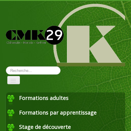
Rechercher
Toggle
Navigation
Formations adultes
Aménagement paysager
Formations par apprentissage
Travaux forestiers
Stage de découverte