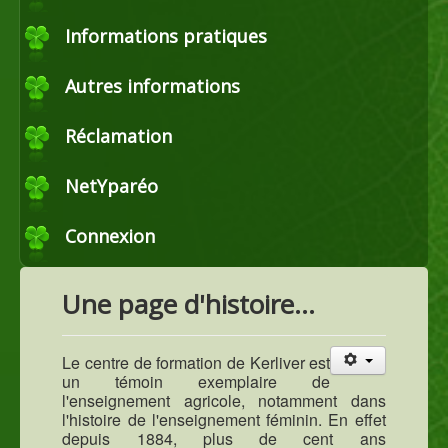
Commerce
Informations pratiques
Autres informations
Horticulture et maraîchage
Réclamation
Productions agricoles
NetYparéo
Connexion
Agroéquipement
Une page d'histoire...
Le centre de formation de Kerliver est
un témoin exemplaire de
l'enseignement agricole, notamment dans
l'histoire de l'enseignement féminin. En effet
depuis 1884, plus de cent ans