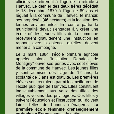
officiers se retirèrent à l'âge de la retraite à
Hanvec. Le dernier des deux frères décédait
le 18 décembre 1879 à l'âge de 89 ans et
léguait à la commune de Hanvec, le manoir,
ses propriétés (46 hectares) et la location des
fermes environnantes. En contre partie la
municipalité devait s'engager à y créer une
école où les jeunes filles de la commune
recevraient gratuitement une instruction en
rapport avec l'existence qu'elles doivent
mener à la campagne.
Le 3 mars 1884, l'école primaire agricole
appelée alors "Institution Dehaies de
Montigny" ouvre ses portes avec sept élèves
de la commune de Hanvec. Les jeunes filles
y sont admises dès l'âge de 12 ans, la
scolarité de 3 ans est gratuite. Les premières
élèves sont recrutées parmi les meilleures de
l'école publique de Hanvec. Elles constituent
indiscutablement aux yeux des filles des
villages voisins des privilégiées. Ces filles y
suivent l'éducation et l'instruction qui doivent
faire d'elles de bonnes ménagères.
La
première école féminine d'enseignement
agricole en France
venait de naître.