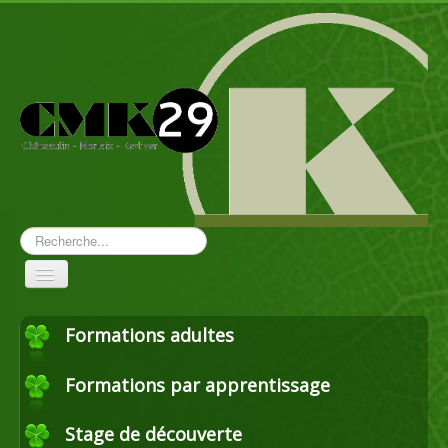
Rechercher
Toggle
Navigation
Formations adultes
Aménagement paysager
Formations par apprentissage
Travaux forestiers
Stage de découverte