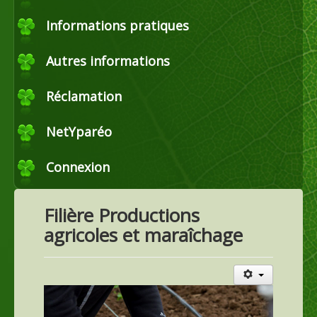
Commerce
Informations pratiques
Autres informations
Horticulture et maraîchage
Réclamation
Productions agricoles
NetYparéo
Connexion
Agroéquipement
Filière Productions
agricoles et maraîchage