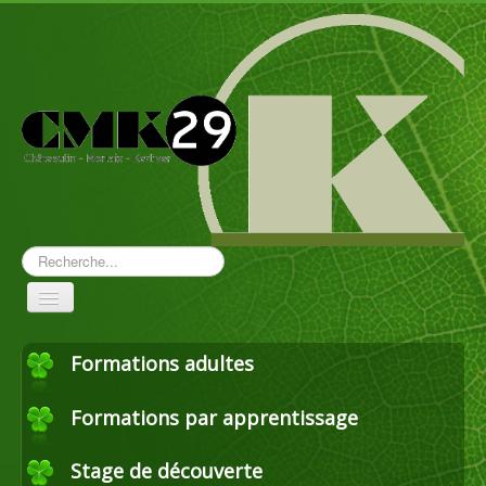
Rechercher
Toggle
Navigation
Formations adultes
Aménagement paysager
Formations par apprentissage
Travaux forestiers
Stage de découverte