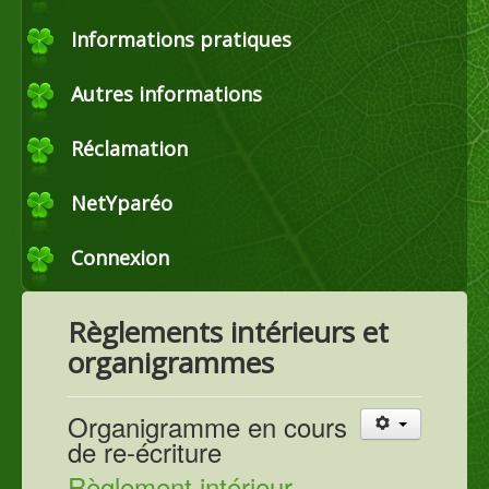
Commerce
Informations pratiques
Autres informations
Horticulture et maraîchage
Réclamation
Productions agricoles
NetYparéo
Connexion
Agroéquipement
Règlements intérieurs et
organigrammes
Organigramme en cours
de re-écriture
Règlement intérieur