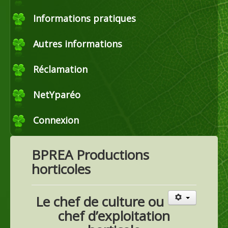
Commerce
Informations pratiques
Autres informations
Horticulture et maraîchage
Réclamation
Productions agricoles
NetYparéo
Connexion
Agroéquipement
BPREA Productions
horticoles
Le chef de culture ou
chef d’exploitation