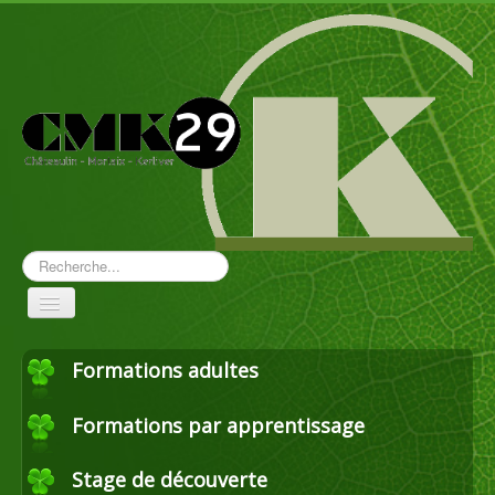
Rechercher
Toggle
Navigation
Formations adultes
Aménagement paysager
Formations par apprentissage
Travaux forestiers
Stage de découverte