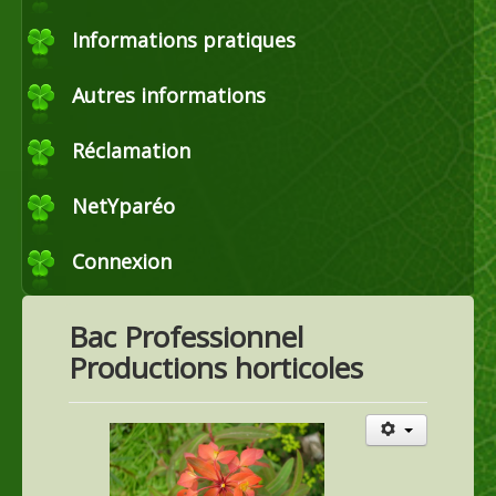
Commerce
Informations pratiques
Autres informations
Horticulture et maraîchage
Réclamation
Productions agricoles
NetYparéo
Connexion
Agroéquipement
Bac Professionnel
Productions horticoles