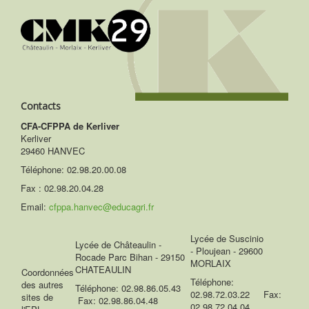
Contacts
CFA-CFPPA de Kerliver
Kerliver
29460 HANVEC
Téléphone:
02.98.20.00.08
Fax : 02.98.20.04.28
Email:
cfppa.hanvec@educagri.fr
Lycée de Suscinio
Lycée de Châteaulin -
- Ploujean - 29600
Rocade Parc Bihan - 29150
MORLAIX
CHATEAULIN
Coordonnées
Téléphone:
des autres
Téléphone: 02.98.86.05.43
02.98.72.03.22 Fax:
sites de
Fax: 02.98.86.04.48
02.98.72.04.04