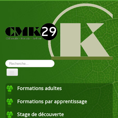
Rechercher
Toggle
Navigation
Formations adultes
Aménagement paysager
Formations par apprentissage
Travaux forestiers
Stage de découverte